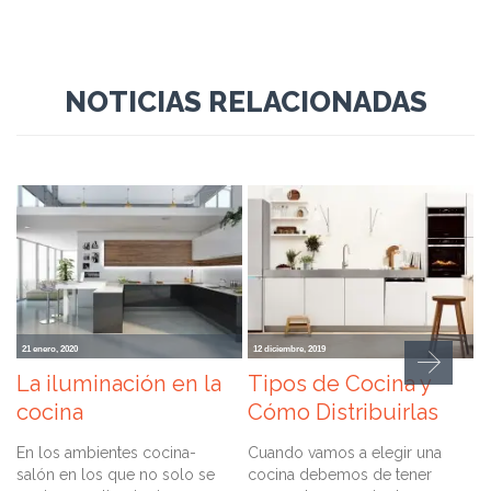
NOTICIAS RELACIONADAS
21 enero, 2020
12 diciembre, 2019
1
La iluminación en la
Tipos de Cocina y
E
cocina
Cómo Distribuirlas
p
En los ambientes cocina-
Cuando vamos a elegir una
L
salón en los que no solo se
cocina debemos de tener
u