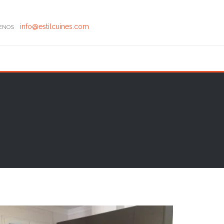
info@estilcuines.com
TENOS