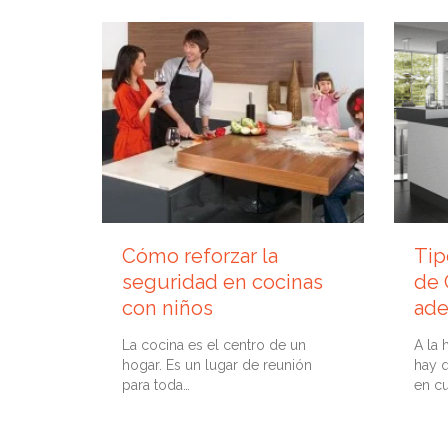
5 SEPTIEMBRE, 2019
15 JUL
Cómo reforzar la
Tip
seguridad en cocinas
de 
con niños
ade
La cocina es el centro de un
A la 
hogar. Es un lugar de reunión
hay 
para toda…
en cu