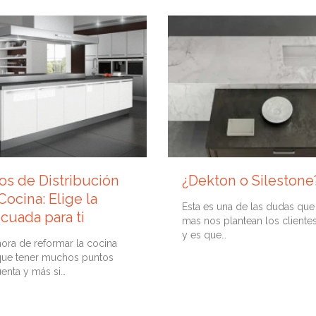

Comment
1
IO, 2019
15 ENERO, 2019
os de Distribución
¿Dekton o Silestone
Cocina: Elige la
Esta es una de las dudas que
cuada para ti
mas nos plantean los clientes
y es que…
hora de reformar la cocina
que tener muchos puntos
enta y más si…