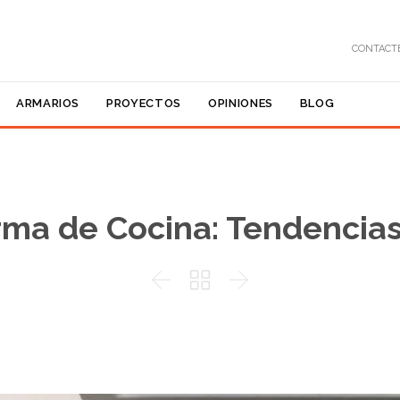
CONTAC
Skip
ARMARIOS
PROYECTOS
OPINIONES
BLOG
to
content
ma de Cocina: Tendencia


