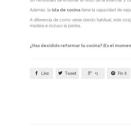
sin necesidad de ensuciar el resto de la estancia, y ce
Además, la
isla de cocina
tiene la capacidad de sep
A diferencia de como venía siendo habitual, este 2019
madera e incluso la piedra.
¿Has decidido reformar tu cocina? ¡Es el moment




Like
Tweet
+1
Pin it