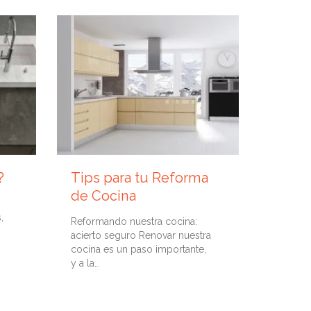
26 JULIO, 2018
15 MARZO,
?
Tips para tu Reforma
¿Qué f
de Cocina
Frigoríf
,
Cuentan
Reformando nuestra cocina:
compres
acierto seguro Renovar nuestra
para ho
cocina es un paso importante,
y a la…